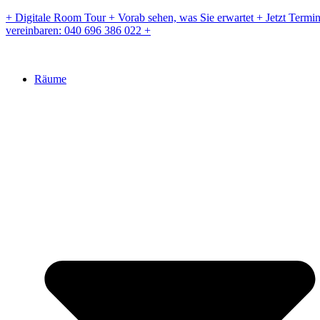
Zum
+ Digitale Room Tour + Vorab sehen, was Sie erwartet + Jetzt Termi
Inhalt
vereinbaren: 040 696 386 022 +
springen
Räume