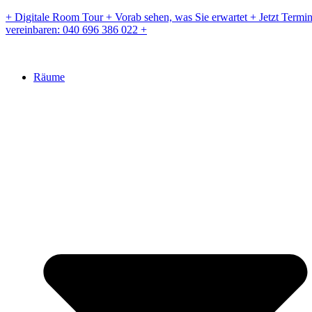
Zum
+ Digitale Room Tour + Vorab sehen, was Sie erwartet + Jetzt Termi
Inhalt
vereinbaren: 040 696 386 022 +
springen
Räume