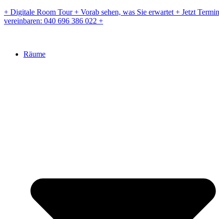
Zum
+ Digitale Room Tour + Vorab sehen, was Sie erwartet + Jetzt Termi
Inhalt
vereinbaren: 040 696 386 022 +
springen
Räume