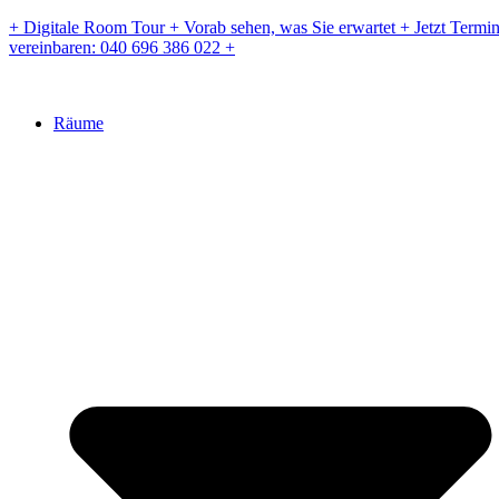
Zum
+ Digitale Room Tour + Vorab sehen, was Sie erwartet + Jetzt Termi
Inhalt
vereinbaren: 040 696 386 022 +
springen
Räume