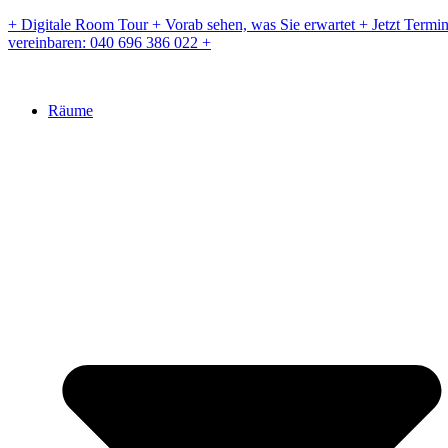
Zum
+ Digitale Room Tour + Vorab sehen, was Sie erwartet + Jetzt Termi
Inhalt
vereinbaren: 040 696 386 022 +
springen
Räume