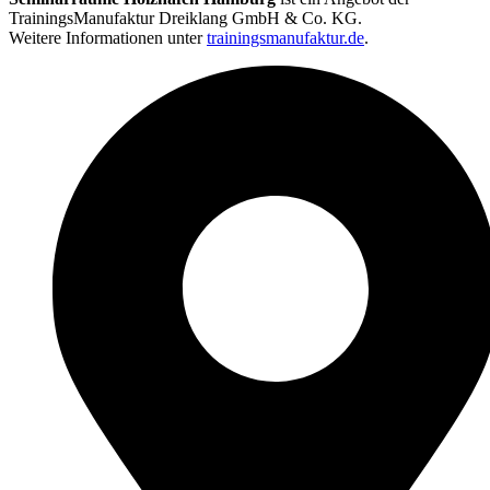
TrainingsManufaktur Dreiklang GmbH & Co. KG.
Weitere Informationen unter
trainingsmanufaktur.de
.