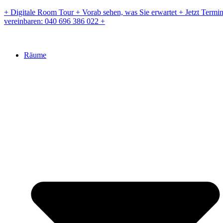
Zum
+ Digitale Room Tour + Vorab sehen, was Sie erwartet + Jetzt Termi
Inhalt
vereinbaren: 040 696 386 022 +
springen
Räume