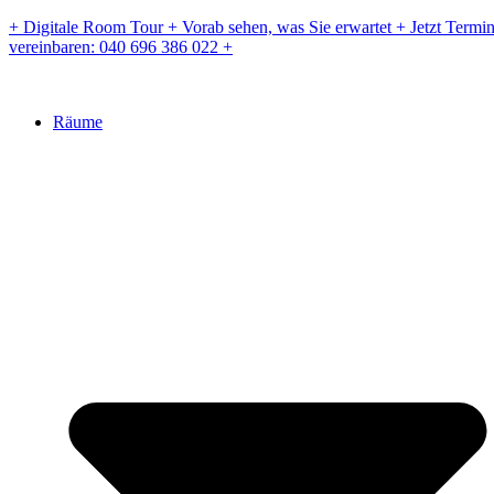
Zum
+ Digitale Room Tour + Vorab sehen, was Sie erwartet + Jetzt Termi
Inhalt
vereinbaren: 040 696 386 022 +
springen
Räume