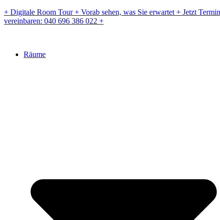
Zum
+ Digitale Room Tour + Vorab sehen, was Sie erwartet + Jetzt Termi
Inhalt
vereinbaren: 040 696 386 022 +
springen
Räume