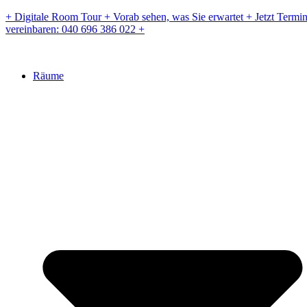
Zum
+ Digitale Room Tour + Vorab sehen, was Sie erwartet + Jetzt Termi
Inhalt
vereinbaren: 040 696 386 022 +
springen
Räume