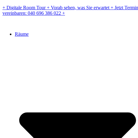
Zum
+ Digitale Room Tour + Vorab sehen, was Sie erwartet + Jetzt Termi
Inhalt
vereinbaren: 040 696 386 022 +
springen
Räume